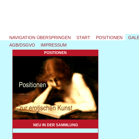
NAVIGATION ÜBERSPRINGEN
START
POSITIONEN
GALE
AGB/DSGVO
IMPRESSUM
POSITIONEN
NEU IN DER SAMMLUNG